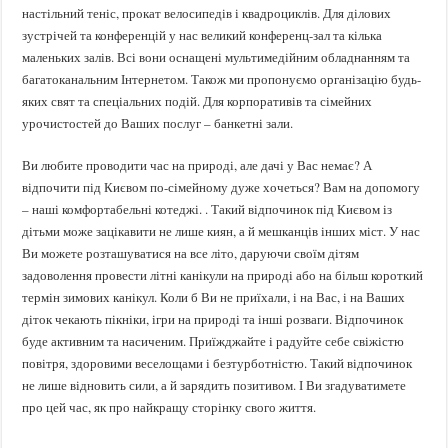
настільний теніс, прокат велосипедів і квадроциклів. Для ділових
зустрічей та конференцій у нас великий конференц-зал та кілька
маленьких залів. Всі вони оснащені мультимедійним обладнанням та
багатоканальним Інтернетом. Також ми пропонуємо організацію будь-
яких свят та спеціальних подій. Для корпоративів та сімейних
урочистостей до Ваших послуг – банкетні зали.
Ви любите проводити час на природі, але дачі у Вас немає? А
відпочити під Києвом по-сімейному дуже хочеться? Вам на допомогу
– наші комфортабельні котеджі. . Такий відпочинок під Києвом із
дітьми може зацікавити не лише киян, а й мешканців інших міст. У нас
Ви можете розташуватися на все літо, даруючи своїм дітям
задоволення провести літні канікули на природі або на більш короткий
термін зимових канікул. Коли б Ви не приїхали, і на Вас, і на Ваших
діток чекають пікніки, ігри на природі та інші розваги. Відпочинок
буде активним та насиченим. Приїжджайте і радуйте себе свіжістю
повітря, здоровими веселощами і безтурботністю. Такий відпочинок
не лише відновить сили, а й зарядить позитивом. І Ви згадуватимете
про цей час, як про найкращу сторінку свого життя.