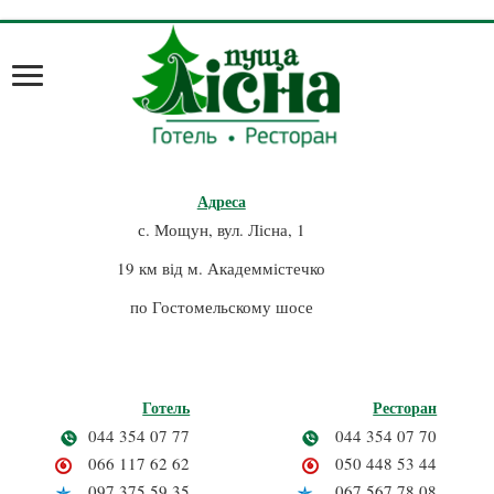
gtag('config', 'UA-85536436-2');
Адреса
с. Мощун, вул. Лісна, 1
19 км від м. Академмістечко
по Гостомельскому шосе
Готель
Ресторан
044 354 07 77
044 354 07 70
066 117 62 62
050 448 53 44
097 375 59 35
067 567 78 08