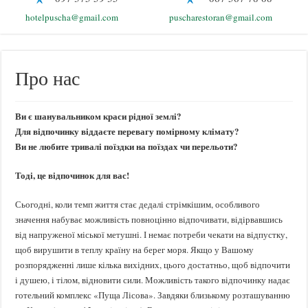
hotelpuscha@gmail.com
puscharestoran@gmail.com
Про нас
Ви є шанувальником краси рідної землі?
Для відпочинку віддаєте перевагу помірному клімату?
Ви не любите тривалі поїздки на поїздах чи перельоти?
Тоді, це відпочинок для вас!
Сьогодні, коли темп життя стає дедалі стрімкішим, особливого
значення набуває можливість повноцінно відпочивати, відірвавшись
від напруженої міської метушні. І немає потреби чекати на відпустку,
щоб вирушити в теплу країну на берег моря. Якщо у Вашому
розпорядженні лише кілька вихідних, цього достатньо, щоб відпочити
і душею, і тілом, відновити сили. Можливість такого відпочинку надає
готельний комплекс «Пуща Лісова». Завдяки близькому розташуванню