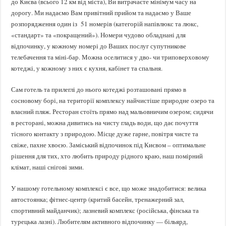
до Києва (всього 12 км від міста), Ви витрачаєте мінімум часу на
дорогу. Ми надаємо Вам привітний прийом та надаємо у Ваше
розпорядження один із 51 номерів (категорій напівлюкс та люкс,
«стандарт» та «покращений»). Номери чудово обладнані для
відпочинку, у кожному номері до Ваших послуг супутникове
телебачення та міні-бар. Можна оселитися у дво- чи триповерховому
котеджі, у кожному з них є кухня, кабінет та спальня.
Сам готель та прилеглі до нього котеджі розташовані прямо в
сосновому борі, на території комплексу найчистіше природне озеро та
власний пляж. Ресторан стоїть прямо над мальовничим озером; сидячи
в ресторані, можна дивитись на чисту гладь води, що дає почуття
тісного контакту з природою. Місце дуже гарне, повітря чисте та
свіже, пахне хвоєю. Заміський відпочинок під Києвом – оптимальне
рішення для тих, хто любить природу рідного краю, наш помірний
клімат, наші снігові зими.
У нашому готельному комплексі є все, що може знадобитися: велика
автостоянка; фітнес-центр (критий басейн, тренажерний зал,
спортивний майданчик); лазневий комплекс (російська, фінська та
турецька лазні). Любителям активного відпочинку — більярд,